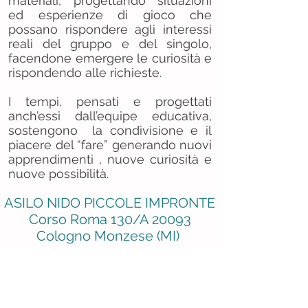
materiali, progettando situazioni
ed esperienze di gioco che
possano rispondere agli interessi
reali del gruppo e del singolo,
facendone emergere le curiosità e
rispondendo alle richieste.
I tempi, pensati e progettati
anch’essi dall’equipe educativa,
sostengono la condivisione e il
piacere del “fare” generando nuovi
apprendimenti , nuove curiosità e
nuove possibilità.
ASILO NIDO PICCOLE IMPRONTE
Corso Roma
130/A 20093
Cologno Monzese (MI)
P.I.
04479290969
Privacy policy
Trasparenza dei contributi pubblici alle imprese -
Legge 124/2017